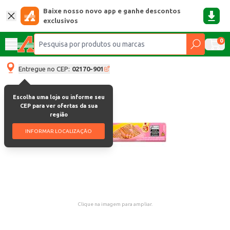
Baixe nosso novo app e ganhe descontos
exclusivos
0
Entregue no CEP:
02170-901
Escolha uma loja ou informe seu
CEP para ver ofertas da sua
região
INFORMAR LOCALIZAÇÃO
Clique na imagem para ampliar.