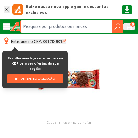
Baixe nosso novo app e ganhe descontos
exclusivos
0
Entregue no CEP:
02170-901
Escolha uma loja ou informe seu
CEP para ver ofertas da sua
região
INFORMAR LOCALIZAÇÃO
Clique na imagem para ampliar.