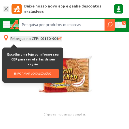
Baixe nosso novo app e ganhe descontos
exclusivos
0
Entregue no CEP:
02170-901
Escolha uma loja ou informe seu
CEP para ver ofertas da sua
região
INFORMAR LOCALIZAÇÃO
Clique na imagem para ampliar.