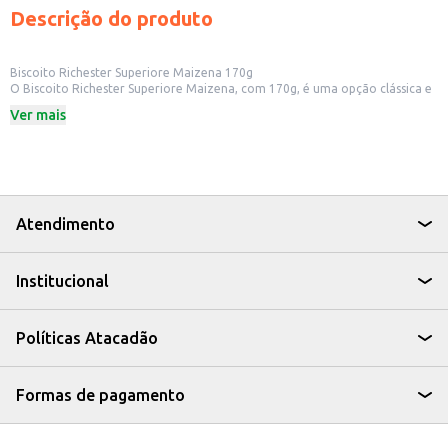
Descrição do produto
Biscoito Richester Superiore Maizena 170g
O Biscoito Richester Superiore Maizena, com 170g, é uma opção clássica e
versátil para diversos momentos. Ideal para quem busca um biscoito leve e
Ver mais
saboroso, ele pode ser consumido puro, acompanhado de café, chá ou
outras bebidas.
Dicas de Uso:
Perfeito para um lanche rápido e prático em casa ou no trabalho.
Uma boa opção para servir em reuniões e eventos informais.
Pode ser utilizado como base para diversas receitas, como tortas e pavês.
Uma alternativa para compor cestas de café da manhã.
Atendimento
O Biscoito Richester Superiore Maizena é uma escolha que agrada a todos,
oferecendo um sabor tradicional e a praticidade que você precisa no dia a
dia.
Institucional
Políticas Atacadão
Formas de pagamento