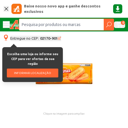
Baixe nosso novo app e ganhe descontos
exclusivos
0
Entregue no CEP:
02170-901
Escolha uma loja ou informe seu
CEP para ver ofertas da sua
região
INFORMAR LOCALIZAÇÃO
Clique na imagem para ampliar.