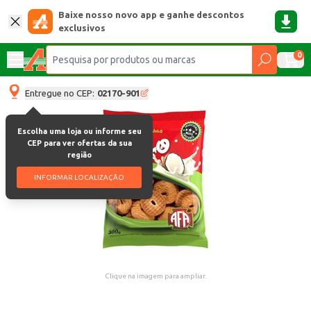
Baixe nosso novo app e ganhe descontos
exclusivos
0
Entregue no CEP:
02170-901
Escolha uma loja ou informe seu
CEP para ver ofertas da sua
região
INFORMAR LOCALIZAÇÃO
Clique na imagem para ampliar.