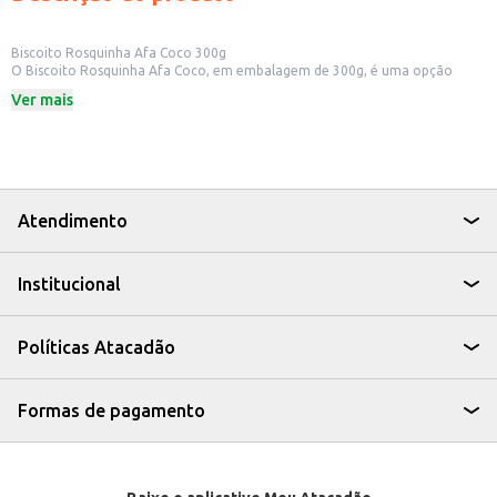
Biscoito Rosquinha Afa Coco 300g
O Biscoito Rosquinha Afa Coco, em embalagem de 300g, é uma opção
saborosa e prática para diversos momentos. Ideal para quem busca um
Ver mais
biscoito com o delicioso sabor do coco, ele pode ser consumido puro,
acompanhado de café, chá ou outras bebidas.
Dicas de Uso:
Perfeito para lanches rápidos em casa.
Uma boa opção para oferecer em cafeterias e lanchonetes.
Ideal para compor cestas de café da manhã.
Pode ser consumido em eventos e reuniões informais.
Atendimento
Com o Biscoito Rosquinha Afa Coco, você tem um produto versátil e
saboroso, perfeito para quem busca um lanche gostoso e com um toque
especial de coco.
Institucional
Políticas Atacadão
Formas de pagamento