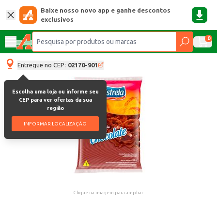
Baixe nosso novo app e ganhe descontos
exclusivos
0
Entregue no CEP:
02170-901
Escolha uma loja ou informe seu
CEP para ver ofertas da sua
região
INFORMAR LOCALIZAÇÃO
Clique na imagem para ampliar.