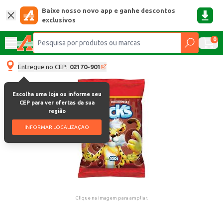
Baixe nosso novo app e ganhe descontos
exclusivos
0
Entregue no CEP:
02170-901
Escolha uma loja ou informe seu
CEP para ver ofertas da sua
região
INFORMAR LOCALIZAÇÃO
Clique na imagem para ampliar.