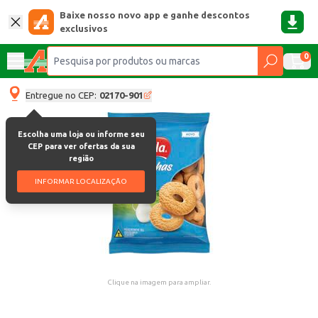
Baixe nosso novo app e ganhe descontos
exclusivos
0
Entregue no CEP:
02170-901
Escolha uma loja ou informe seu
CEP para ver ofertas da sua
região
INFORMAR LOCALIZAÇÃO
Clique na imagem para ampliar.