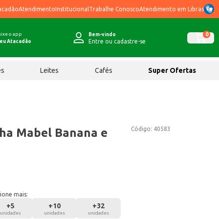
acadão
Atendimento
Institucional
Trabalhe Conosco
Atendimento em Libras
ixe o app
0
Bem-vindo
Entre ou cadastre-se
eu Atacadão
ês
Leites
Cafés
Super Ofertas
Código:
40583
nha Mabel Banana e
ione mais:
+
5
+
10
+
32
unidades
unidades
unidades