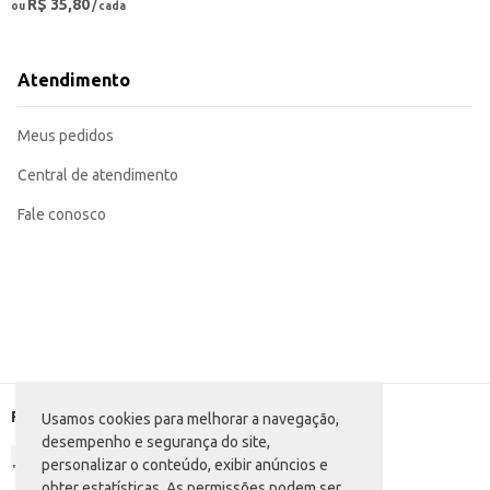
R$ 35,80
ou
/ cada
Atendimento
Meus pedidos
Central de atendimento
Fale conosco
Formas de pagamento
Usamos cookies para melhorar a navegação,
desempenho e segurança do site,
personalizar o conteúdo, exibir anúncios e
obter estatísticas. As permissões podem ser