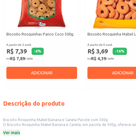
Biscoito Rosquinhas Panco Coco 500g
Biscoito Rosquinha Mabel L
A partir de 3 unid.
A partir de 4 unid.
R$ 7,39
R$ 3,69
-
6
%
-
16
%
R$ 7,89
R$ 4,39
ou
/ cada
ou
/ cada
ADICIONAR
ADICIONAR
Descrição do produto
Biscoito Rosquinha Mabel Banana e Canela Pacote com 300g
O Biscoito Rosquinha Mabel Banana e Canela, em pacote de 300g, oferece um sabor clássico e familiar. Sua textura e aroma agradam a diversos paladares, tornando-se um
300g é prática para o consumo doméstico e também ideal para revenda em pe
Ver mais
Dicas de uso: