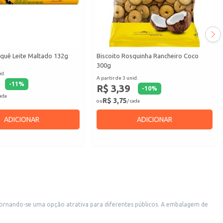
aquê Leite Maltado 132g
Biscoito Rosquinha Rancheiro Coco
300g
id.
A partir de 3 unid.
-
11
%
R$ 3,39
-
10
%
cada
R$ 3,75
ou
/ cada
ADICIONAR
ADICIONAR