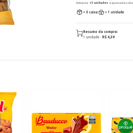
Adicione
+
3
unidade
s
e aproveite o de
= 0 caixa
= 1 unidade
Resumo da compra:
1
unidade
·
R$ 4,39