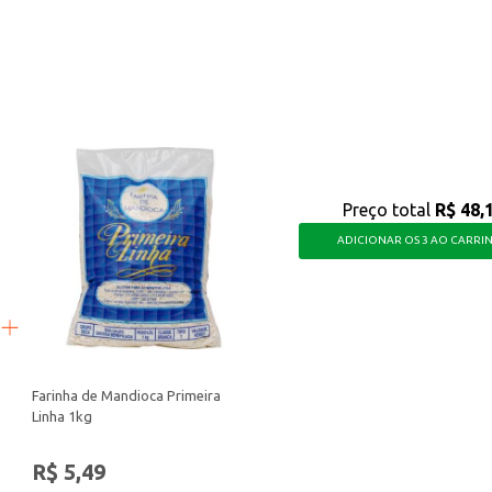
mília.
imentos comerciais.
ejista.
ício, tanto para o consumidor final quanto para o revendedor. Sua popularid
Preço total
R$ 48,
ADICIONAR OS 3 AO CARRI
Farinha de Mandioca Primeira
Linha 1kg
R$ 5,49