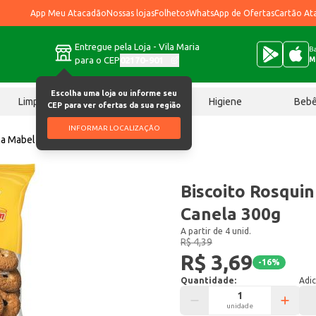
App Meu Atacadão
Nossas lojas
Folhetos
WhatsApp de Ofertas
Cartão At
Entregue pela Loja - Vila Maria
Ba
para o CEP
02170-901
M
Escolha uma loja ou informe seu
Limpeza
Chocolates
Higiene
Beb
CEP para ver ofertas da sua região
INFORMAR LOCALIZAÇÃO
ha Mabel Banana e Canela 300g
Biscoito Rosqui
Canela 300g
A partir de 4 unid.
R$ 4,39
R$ 3,69
-
16
%
Quantidade:
Adic
unidade