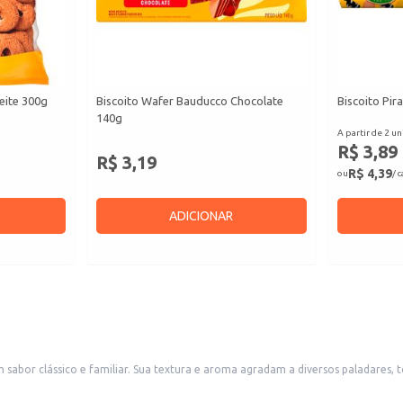
eite 300g
Biscoito Wafer Bauducco Chocolate
Biscoito Pir
140g
A partir de 2 un
R$ 3,89
R$ 3,19
R$ 4,39
ou
/ 
ADICIONAR
a opção atrativa para diferentes públicos. A embalagem de
quenos comércios, como mercearias, padarias e lojas de conveniência.