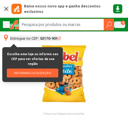
Baixe nosso novo app e ganhe descontos
exclusivos
0
Entregue no CEP:
02170-901
Escolha uma loja ou informe seu
CEP para ver ofertas da sua
região
INFORMAR LOCALIZAÇÃO
Clique na imagem para ampliar.