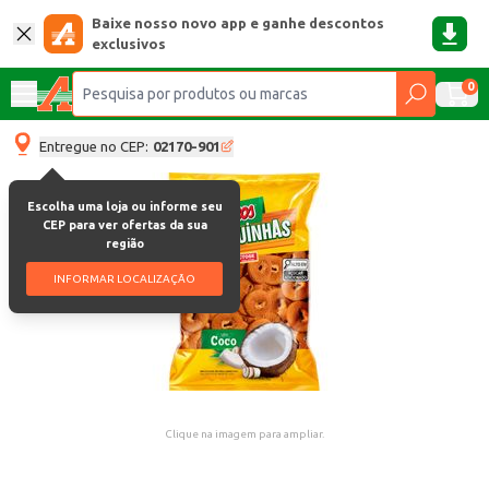
Baixe nosso novo app e ganhe descontos
exclusivos
0
Entregue no CEP:
02170-901
Escolha uma loja ou informe seu
CEP para ver ofertas da sua
região
INFORMAR LOCALIZAÇÃO
Clique na imagem para ampliar.