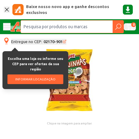
Baixe nosso novo app e ganhe descontos
exclusivos
0
Entregue no CEP:
02170-901
Escolha uma loja ou informe seu
CEP para ver ofertas da sua
região
INFORMAR LOCALIZAÇÃO
Clique na imagem para ampliar.