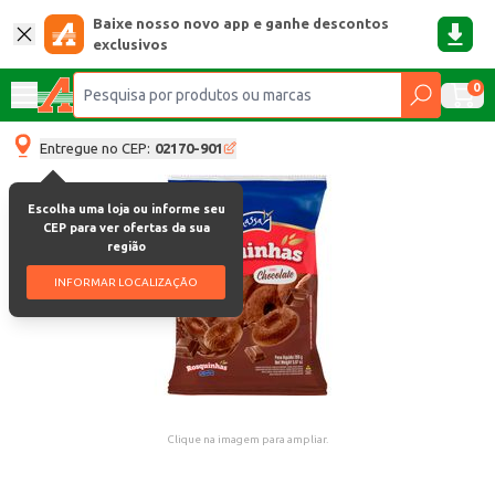
Baixe nosso novo app e ganhe descontos
exclusivos
0
Entregue no CEP:
02170-901
Escolha uma loja ou informe seu
CEP para ver ofertas da sua
região
INFORMAR LOCALIZAÇÃO
Clique na imagem para ampliar.