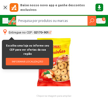
Baixe nosso novo app e ganhe descontos
exclusivos
0
Entregue no CEP:
02170-901
Escolha uma loja ou informe seu
CEP para ver ofertas da sua
região
INFORMAR LOCALIZAÇÃO
Clique na imagem para ampliar.