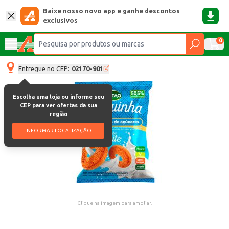
Baixe nosso novo app e ganhe descontos
exclusivos
0
Entregue no CEP:
02170-901
Escolha uma loja ou informe seu
CEP para ver ofertas da sua
região
INFORMAR LOCALIZAÇÃO
Clique na imagem para ampliar.