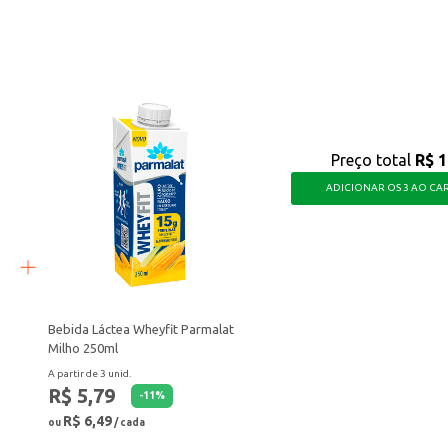
ticidade, atendendo às necessidades de quem busca um produto versátil e com
Preço total
R$ 1
ADICIONAR OS 3 AO CA
Bebida Láctea Wheyfit Parmalat
Milho 250ml
A partir de 3 unid.
R$ 5,79
-
11
%
R$ 6,49
ou
/ cada