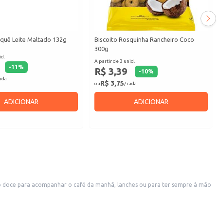
aquê Leite Maltado 132g
Biscoito Rosquinha Rancheiro Coco
300g
id.
A partir de 3 unid.
-
11
%
R$ 3,39
-
10
%
cada
R$ 3,75
ou
/ cada
ADICIONAR
ADICIONAR
o doce para acompanhar o café da manhã, lanches ou para ter sempre à mão