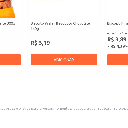
eite 300g
Biscoito Wafer Bauducco Chocolate
Biscoito Pir
140g
A partir de 2 un
R$ 3,89
R$ 3,19
R$ 4,39
ou
/ 
ADICIONAR
aborosa e prática para diversos momentos. Ideal para quem busca um biscoit