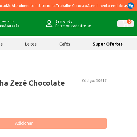
acadão
Atendimento
Institucional
Trabalhe Conosco
Atendimento em Libras
ixe o app
0
Bem-vindo
Entre ou cadastre-se
eu Atacadão
ês
Leites
Cafés
Super Ofertas
Código:
30617
nha Zezé Chocolate
Adicionar