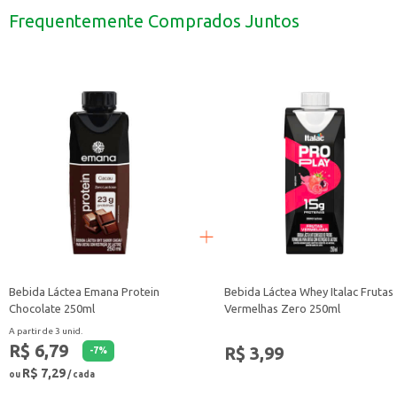
Ideal para revenda em pequenos comércios e estabelecimentos.
Frequentemente Comprados Juntos
O Biscoito Rosquinha Zezé Chocolate é uma escolha que combina sabor e pra
Bebida Láctea Emana Protein
Bebida Láctea Whey Italac Frutas
Chocolate 250ml
Vermelhas Zero 250ml
A partir de 3 unid.
R$ 6,79
R$ 3,99
-
7
%
R$ 7,29
ou
/ cada