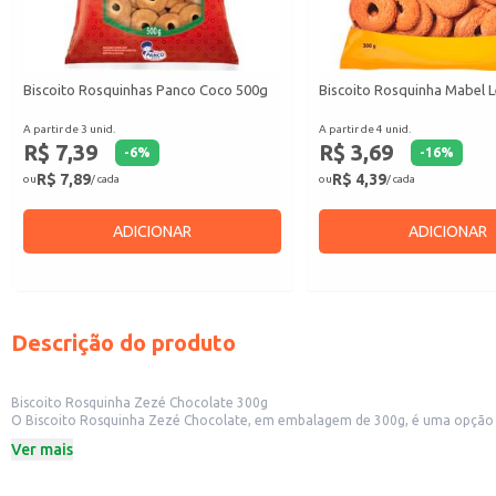
Biscoito Rosquinhas Panco Coco 500g
Biscoito Rosquinha Mabel L
A partir de 3 unid.
A partir de 4 unid.
R$ 7,39
R$ 3,69
-
6
%
-
16
%
R$ 7,89
R$ 4,39
ou
/ cada
ou
/ cada
ADICIONAR
ADICIONAR
Descrição do produto
Biscoito Rosquinha Zezé Chocolate 300g
O Biscoito Rosquinha Zezé Chocolate, em embalagem de 300g, é uma opção s
em casa ou no escritório.
Ver mais
Dicas de Uso:
Perfeito para acompanhar café, chá ou outras bebidas quentes.
Uma ótima opção para lanches rápidos e saborosos.