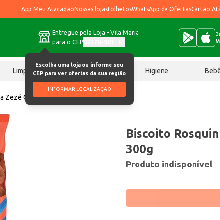
App Meu Atacadão
Nossas lojas
Folhetos
WhatsApp de Ofertas
Cartão At
Entregue pela Loja - Vila Maria
Ba
para o CEP
02170-901
M
Escolha uma loja ou informe seu
Limpeza
Chocolates
Higiene
Beb
CEP para ver ofertas da sua região
INFORMAR LOCALIZAÇÃO
ha Zezé Chocolate 300g
Biscoito Rosqui
300g
Produto indisponível