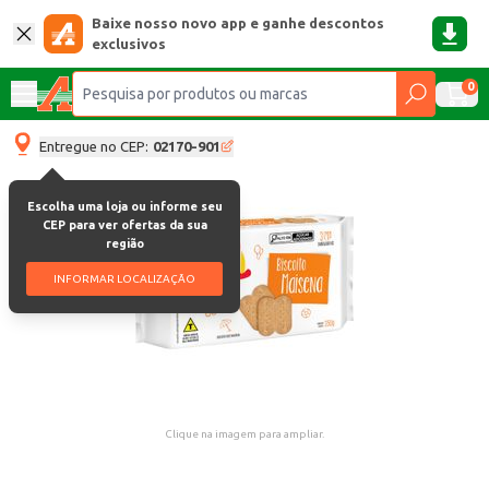
Baixe nosso novo app e ganhe descontos
exclusivos
0
Entregue no CEP:
02170-901
Escolha uma loja ou informe seu
CEP para ver ofertas da sua
região
INFORMAR LOCALIZAÇÃO
Clique na imagem para ampliar.