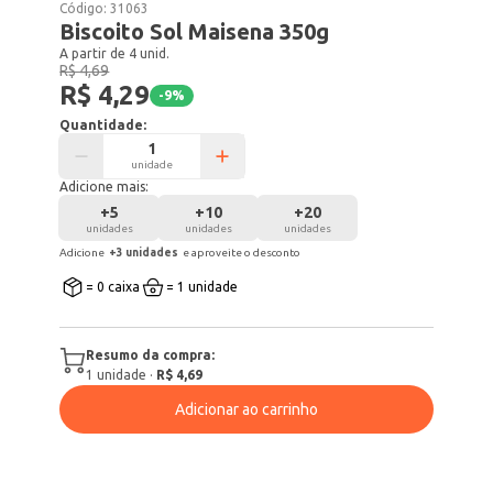
Código:
31063
Biscoito Sol Maisena 350g
A partir de 4 unid.
R$ 4,69
R$ 4,29
-
9
%
Quantidade:
unidade
Adicione mais:
+
5
+
10
+
20
unidades
unidades
unidades
Adicione
+
3
unidade
s
e aproveite o desconto
= 0 caixa
= 1 unidade
Resumo da compra:
1
unidade
·
R$ 4,69
Adicionar ao carrinho