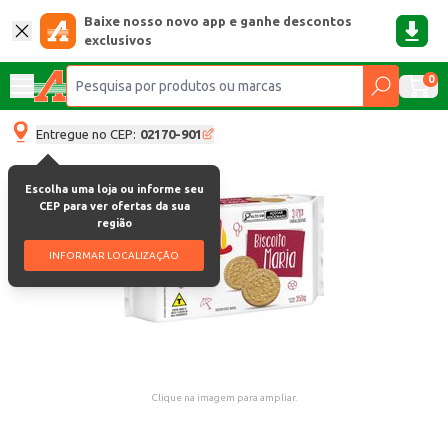
Baixe nosso novo app e ganhe descontos
exclusivos
0
Entregue no CEP:
02170-901
Escolha uma loja ou informe seu
CEP para ver ofertas da sua
região
INFORMAR LOCALIZAÇÃO
Clique na imagem para ampliar.