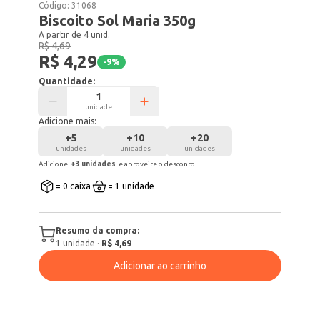
Código:
31068
Biscoito Sol Maria 350g
A partir de 4 unid.
R$ 4,69
R$ 4,29
-
9
%
Quantidade:
unidade
Adicione mais:
+
5
+
10
+
20
unidades
unidades
unidades
Adicione
+
3
unidade
s
e aproveite o desconto
= 0 caixa
= 1 unidade
Resumo da compra:
1
unidade
·
R$ 4,69
Adicionar ao carrinho