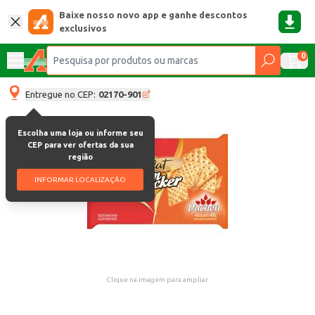
Baixe nosso novo app e ganhe descontos
exclusivos
0
Entregue no CEP:
02170-901
Escolha uma loja ou informe seu
CEP para ver ofertas da sua
região
INFORMAR LOCALIZAÇÃO
Clique na imagem para ampliar.