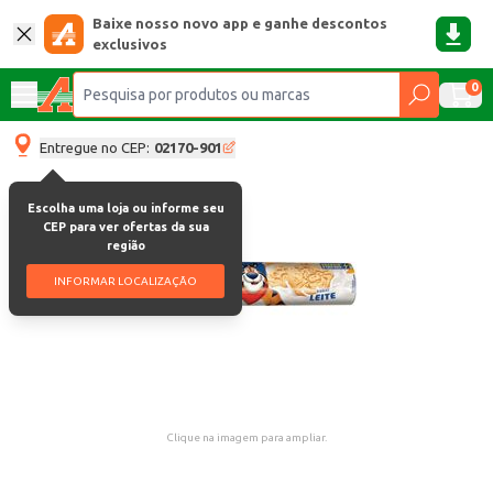
Baixe nosso novo app e ganhe descontos
exclusivos
0
Entregue no CEP:
02170-901
Escolha uma loja ou informe seu
CEP para ver ofertas da sua
região
INFORMAR LOCALIZAÇÃO
Clique na imagem para ampliar.