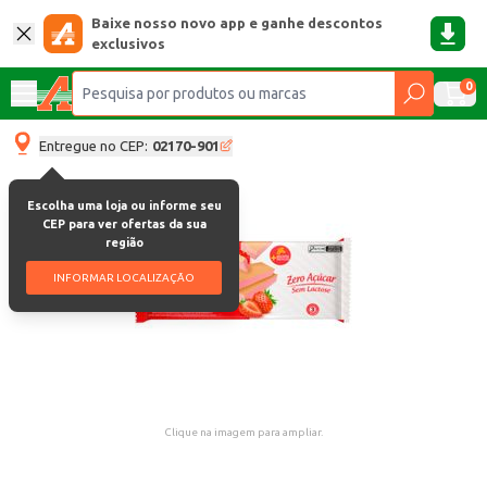
Baixe nosso novo app e ganhe descontos
exclusivos
0
Entregue no CEP:
02170-901
Escolha uma loja ou informe seu
CEP para ver ofertas da sua
região
INFORMAR LOCALIZAÇÃO
Clique na imagem para ampliar.