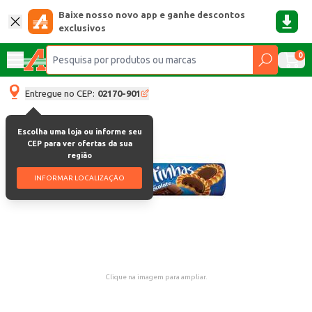
Baixe nosso novo app e ganhe descontos
exclusivos
0
Entregue no CEP:
02170-901
Escolha uma loja ou informe seu
CEP para ver ofertas da sua
região
INFORMAR LOCALIZAÇÃO
Clique na imagem para ampliar.