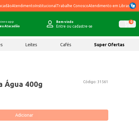
acadão
Atendimento
Institucional
Trabalhe Conosco
Atendimento em Libras
ixe o app
0
Bem-vindo
Entre ou cadastre-se
eu Atacadão
ês
Leites
Cafés
Super Ofertas
Código:
31561
la Água 400g
Adicionar