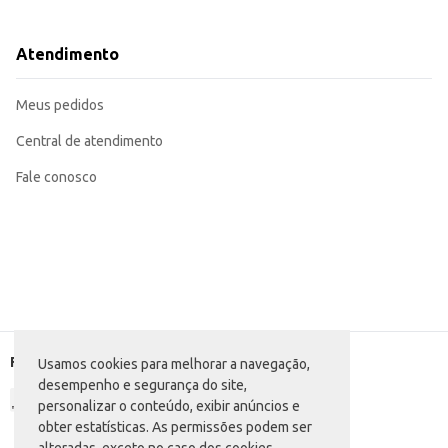
Pode ser utilizado em estabelecimentos comerciais como lanchonetes e res
A embalagem de 400g proporciona um bom custo-benefício para revenda o
O Biscoito Vitarella Água oferece praticidade e um sabor tradicional, send
Atendimento
Marca: Vitarella
Departamento: Mercearia
Categoria: Biscoito salgado
Meus pedidos
Conteúdo: 400g
EAN: 2299954
Central de atendimento
Fale conosco
Formas de pagamento
Usamos cookies para melhorar a navegação,
desempenho e segurança do site,
personalizar o conteúdo, exibir anúncios e
obter estatísticas. As permissões podem ser