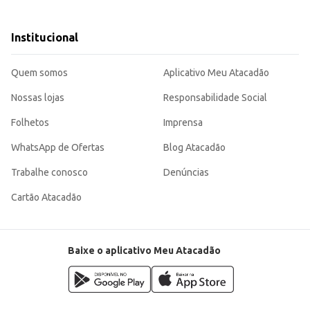
taurantes, oferecendo uma opção de acompanhamento para seus clientes.
u consumo doméstico.
o uma escolha eficiente para quem busca um produto de qualidade e bom rendim
Institucional
Quem somos
Aplicativo Meu Atacadão
Nossas lojas
Responsabilidade Social
Folhetos
Imprensa
WhatsApp de Ofertas
Blog Atacadão
Trabalhe conosco
Denúncias
Cartão Atacadão
Baixe o aplicativo Meu Atacadão