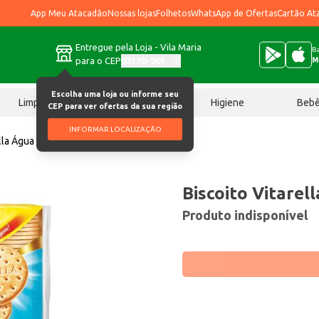
App Meu Atacadão
Nossas lojas
Folhetos
WhatsApp de Ofertas
Cartão At
Entregue pela Loja - Vila Maria
Ba
para o CEP
02170-901
M
Escolha uma loja ou informe seu
Limpeza
Chocolates
Higiene
Beb
CEP para ver ofertas da sua região
INFORMAR LOCALIZAÇÃO
ella Água 400g
Biscoito Vitarel
Produto indisponível