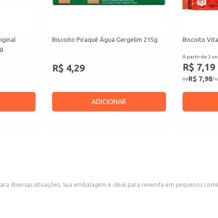
iginal
Biscoito Piraquê Água Gergelim 215g
Biscoito Vita
8g
A partir de 3 un
R$ 7,19
R$ 4,29
R$ 7,98
ou
/ 
ADICIONAR
, padarias e conveniências, atendendo a demanda por
e. Também é uma boa escolha para uso doméstico, oferecendo um lanche saboroso e conveniente para o dia a 
ões.