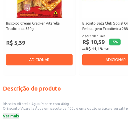
Biscoito Cream Cracker Vitarella
Biscoito Salg Club Social Or
Tradicional 350g
Embalagem Econômica 28
A partir de 4 unid.
R$ 10,59
R$ 5,39
-
5
%
R$ 11,19
ou
/ cada
ADICIONAR
ADICIONAR
Descrição do produto
Biscoito Vitarella Água Pacote com 400g
O Biscoito Vitarella Água em pacote de 400g é uma opção prática e versátil para diversas situações. Sua embalagem é ideal para revenda em pequenos comércios, como mercearias
um produto popular e de consumo frequent
Ver mais
Dicas de uso:
Ideal para consumo individual ou como acompanhamento de bebidas e refeiç
Perfeito para compor cestas de café da manhã ou lanches rápidos.