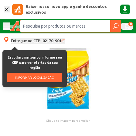
Baixe nosso novo app e ganhe descontos
exclusivos
0
Entregue no CEP:
02170-901
Escolha uma loja ou informe seu
CEP para ver ofertas da sua
região
INFORMAR LOCALIZAÇÃO
Clique na imagem para ampliar.