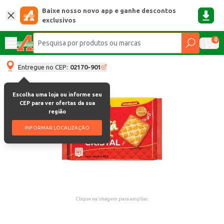
Baixe nosso novo app e ganhe descontos
exclusivos
0
Entregue no CEP:
02170-901
Escolha uma loja ou informe seu
CEP para ver ofertas da sua
região
INFORMAR LOCALIZAÇÃO
Clique na imagem para ampliar.