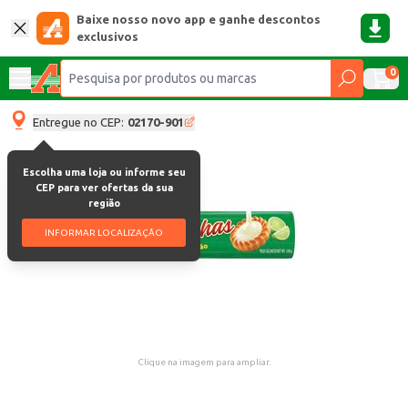
Baixe nosso novo app e ganhe descontos
exclusivos
0
Entregue no CEP:
02170-901
Escolha uma loja ou informe seu
CEP para ver ofertas da sua
região
INFORMAR LOCALIZAÇÃO
Clique na imagem para ampliar.