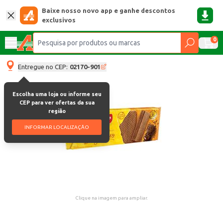
Baixe nosso novo app e ganhe descontos
exclusivos
0
Entregue no CEP:
02170-901
Escolha uma loja ou informe seu
CEP para ver ofertas da sua
região
INFORMAR LOCALIZAÇÃO
Clique na imagem para ampliar.