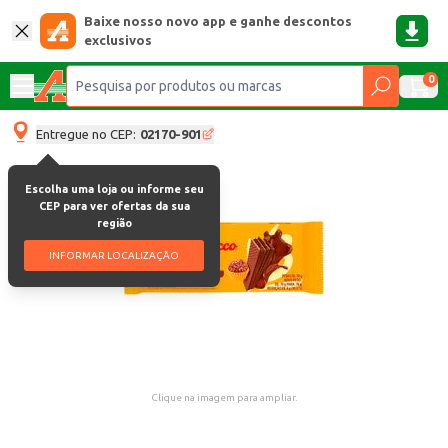
Baixe nosso novo app e ganhe descontos
exclusivos
0
Entregue no CEP:
02170-901
Escolha uma loja ou informe seu
CEP para ver ofertas da sua
região
INFORMAR LOCALIZAÇÃO
Clique na imagem para ampliar.