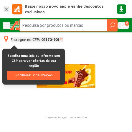
Baixe nosso novo app e ganhe descontos
exclusivos
0
Entregue no CEP:
02170-901
Escolha uma loja ou informe seu
CEP para ver ofertas da sua
região
INFORMAR LOCALIZAÇÃO
Clique na imagem para ampliar.