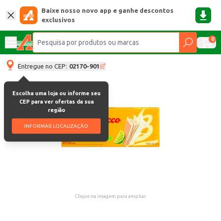
Baixe nosso novo app e ganhe descontos
exclusivos
0
Entregue no CEP:
02170-901
Escolha uma loja ou informe seu
CEP para ver ofertas da sua
região
INFORMAR LOCALIZAÇÃO
Clique na imagem para ampliar.