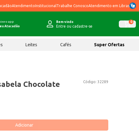
acadão
Atendimento
Institucional
Trabalhe Conosco
Atendimento em Libras
ixe o app
0
Bem-vindo
Entre ou cadastre-se
eu Atacadão
ês
Leites
Cafés
Super Ofertas
Código:
32289
Isabela Chocolate
Adicionar