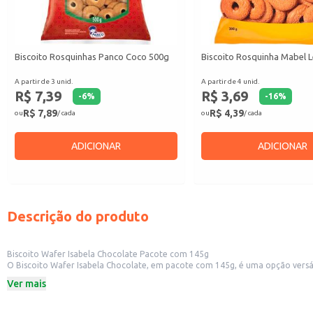
Biscoito Rosquinhas Panco Coco 500g
Biscoito Rosquinha Mabel L
A partir de 3 unid.
A partir de 4 unid.
R$ 7,39
R$ 3,69
-
6
%
-
16
%
R$ 7,89
R$ 4,39
ou
/ cada
ou
/ cada
ADICIONAR
ADICIONAR
Descrição do produto
Biscoito Wafer Isabela Chocolate Pacote com 145g
O Biscoito Wafer Isabela Chocolate, em pacote com 145g, é uma opção versátil para diversos contextos. Sua praticidade e sabor o tornam ideal para revenda em pequ
atendendo a um
Ver mais
Dicas de uso:
Ideal para revenda em estabelecimentos comerciais.
Perfeito para consumo doméstico como lanche rápido.