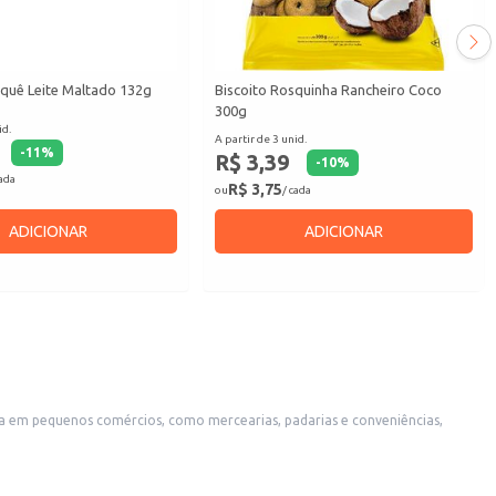
aquê Leite Maltado 132g
Biscoito Rosquinha Rancheiro Coco
300g
id.
A partir de 3 unid.
-
11
%
R$ 3,39
-
10
%
cada
R$ 3,75
ou
/ cada
ADICIONAR
ADICIONAR
 lanche rápido ou para complementar o cardápio de festas e eventos.