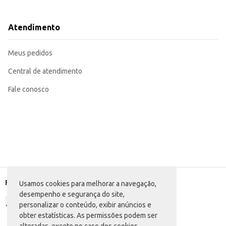
Pode ser incluído em cestas de presentes ou kits de guloseimas.
Adequado para consumo em eventos e festas.
O Biscoito Wafer Isabela Chocolate oferece um bom custo-benefício, tanto para o consumidor final quanto para o revendedor. Sua emb
Atendimento
consumo e revenda. A marca Isabela garante um produto de qualida
Marca: Isabela
Departamento: Mercearia
Meus pedidos
Categoria: Biscoito doce
Conteúdo: 145g
EAN: 28950924
Central de atendimento
Fale conosco
Formas de pagamento
Usamos cookies para melhorar a navegação,
desempenho e segurança do site,
personalizar o conteúdo, exibir anúncios e
obter estatísticas. As permissões podem ser