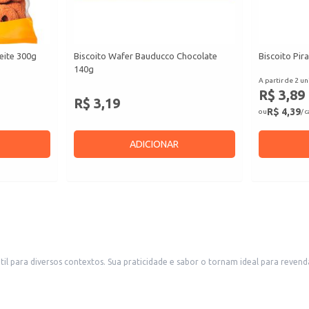
eite 300g
Biscoito Wafer Bauducco Chocolate
Biscoito Pir
140g
A partir de 2 un
R$ 3,89
R$ 3,19
R$ 4,39
ou
/ 
ADICIONAR
enos comércios, como mercearias, padarias e conveniências,
 público que busca um lanche saboroso e acessível. Também é uma boa escolha para uso doméstico, perfeito para um