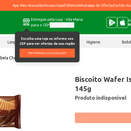
App Meu Atacadão
Nossas lojas
Folhetos
WhatsApp de Ofertas
Cartão At
Entregue pela Loja - Vila Maria
Ba
para o CEP
02170-901
M
Escolha uma loja ou informe seu
Limpeza
Chocolates
Higiene
Beb
CEP para ver ofertas da sua região
INFORMAR LOCALIZAÇÃO
sabela Chocolate 145g
Biscoito Wafer 
145g
Produto indisponível