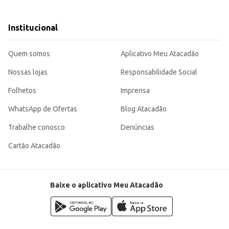
alagem de 145g garante um volume considerável, atendendo a diferentes necessidades de
Institucional
de e sabor reconhecido, assegurando satisfação para todos.
Quem somos
Aplicativo Meu Atacadão
Nossas lojas
Responsabilidade Social
Folhetos
Imprensa
WhatsApp de Ofertas
Blog Atacadão
Trabalhe conosco
Denúncias
Cartão Atacadão
Baixe o aplicativo Meu Atacadão