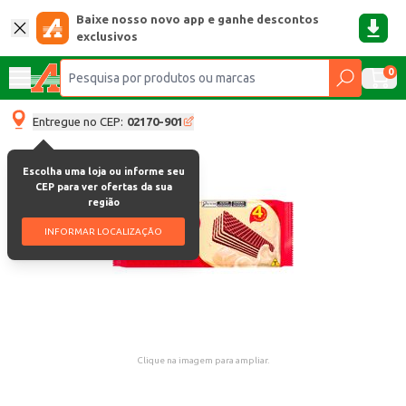
Baixe nosso novo app e ganhe descontos
exclusivos
0
Entregue no CEP:
02170-901
Escolha uma loja ou informe seu
CEP para ver ofertas da sua
região
INFORMAR LOCALIZAÇÃO
Clique na imagem para ampliar.