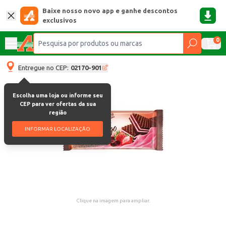
Baixe nosso novo app e ganhe descontos
exclusivos
0
Entregue no CEP:
02170-901
Escolha uma loja ou informe seu
CEP para ver ofertas da sua
região
INFORMAR LOCALIZAÇÃO
Clique na imagem para ampliar.