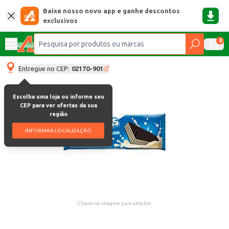
Baixe nosso novo app e ganhe descontos
exclusivos
0
Entregue no CEP:
02170-901
Escolha uma loja ou informe seu
CEP para ver ofertas da sua
região
INFORMAR LOCALIZAÇÃO
Clique na imagem para ampliar.