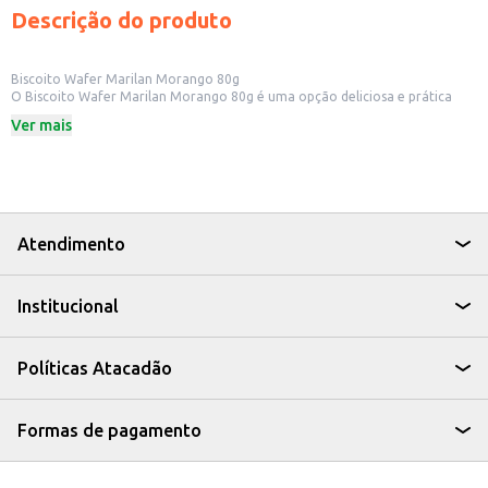
Descrição do produto
Biscoito Wafer Marilan Morango 80g
O Biscoito Wafer Marilan Morango 80g é uma opção deliciosa e prática
para quem busca um lanche saboroso. Ideal para ter em casa, no escritório
Ver mais
ou para revenda em pequenos comércios, como mercados e lanchonetes.
Dicas de Uso:
Perfeito para acompanhar um café ou chá.
Uma ótima opção para lanches rápidos e saborosos.
Ideal para ter sempre à mão em casa.
Pode ser oferecido em eventos e festas.
Com o Biscoito Wafer Marilan Morango, você garante um produto
Atendimento
saboroso e versátil para diversas ocasiões, agradando a todos os paladares.
Institucional
Políticas Atacadão
Formas de pagamento