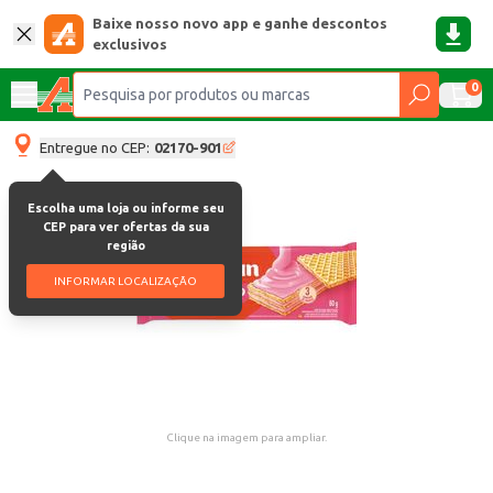
Baixe nosso novo app e ganhe descontos
exclusivos
0
Entregue no CEP:
02170-901
Escolha uma loja ou informe seu
CEP para ver ofertas da sua
região
INFORMAR LOCALIZAÇÃO
Clique na imagem para ampliar.