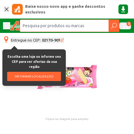
Baixe nosso novo app e ganhe descontos
exclusivos
0
Entregue no CEP:
02170-901
Escolha uma loja ou informe seu
CEP para ver ofertas da sua
região
INFORMAR LOCALIZAÇÃO
Clique na imagem para ampliar.