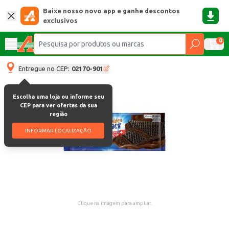
Baixe nosso novo app e ganhe descontos
exclusivos
0
Entregue no CEP:
02170-901
Escolha uma loja ou informe seu
CEP para ver ofertas da sua
região
INFORMAR LOCALIZAÇÃO
Clique na imagem para ampliar.