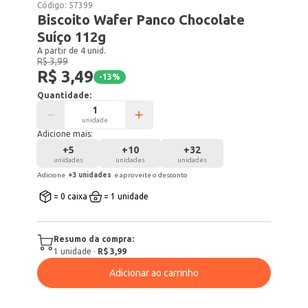
Código:
57399
Biscoito Wafer Panco Chocolate
Suíço 112g
A partir de 4 unid.
R$ 3,99
R$ 3,49
-
13
%
Quantidade:
unidade
Adicione mais:
+
5
+
10
+
32
unidades
unidades
unidades
Adicione
+
3
unidade
s
e aproveite o desconto
= 0 caixa
= 1 unidade
Resumo da compra:
1
unidade
·
R$ 3,99
Adicionar ao carrinho