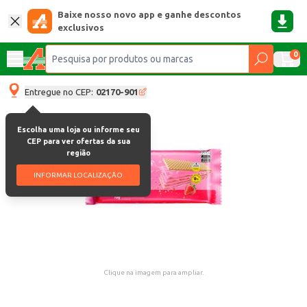
Baixe nosso novo app e ganhe descontos
exclusivos
0
Entregue no CEP:
02170-901
Escolha uma loja ou informe seu
CEP para ver ofertas da sua
região
INFORMAR LOCALIZAÇÃO
Clique na imagem para ampliar.