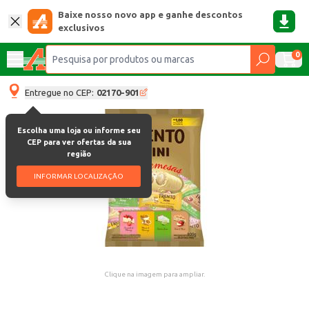
Baixe nosso novo app e ganhe descontos
exclusivos
0
Entregue no CEP:
02170-901
Escolha uma loja ou informe seu
CEP para ver ofertas da sua
região
INFORMAR LOCALIZAÇÃO
Clique na imagem para ampliar.