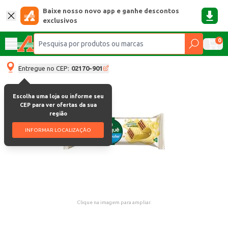
Baixe nosso novo app e ganhe descontos
exclusivos
0
Entregue no CEP:
02170-901
Escolha uma loja ou informe seu
CEP para ver ofertas da sua
região
INFORMAR LOCALIZAÇÃO
Clique na imagem para ampliar.