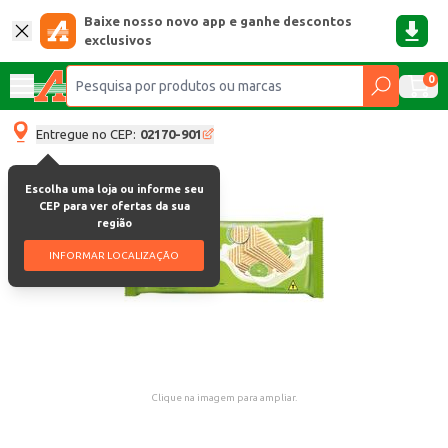
Baixe nosso novo app e ganhe descontos
exclusivos
0
Entregue no CEP:
02170-901
Escolha uma loja ou informe seu
CEP para ver ofertas da sua
região
INFORMAR LOCALIZAÇÃO
Clique na imagem para ampliar.