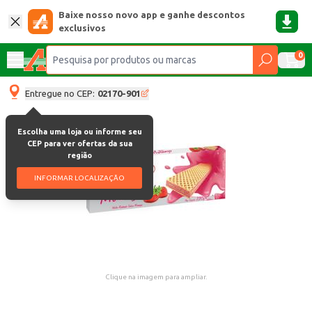
Baixe nosso novo app e ganhe descontos
exclusivos
0
Entregue no CEP:
02170-901
Escolha uma loja ou informe seu
CEP para ver ofertas da sua
região
INFORMAR LOCALIZAÇÃO
Clique na imagem para ampliar.