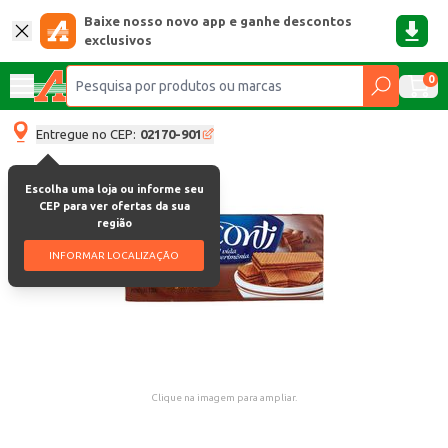
Baixe nosso novo app e ganhe descontos
exclusivos
0
Entregue no CEP:
02170-901
Escolha uma loja ou informe seu
CEP para ver ofertas da sua
região
INFORMAR LOCALIZAÇÃO
Clique na imagem para ampliar.