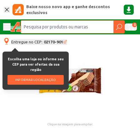
Baixe nosso novo app e ganhe descontos
exclusivos
0
Entregue no CEP:
02170-901
Escolha uma loja ou informe seu
CEP para ver ofertas da sua
região
INFORMAR LOCALIZAÇÃO
Clique na imagem para ampliar.