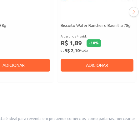
0,8g
Biscoito Wafer Rancheiro Baunilha 78g
A partir de 4 unid.
R$ 1,89
-
10
%
R$ 2,10
ou
/ cada
ADICIONAR
ADICIONAR
ta é ideal para revenda em pequenos comércios, como padarias, mercearias