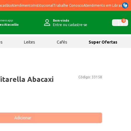
acadão
Atendimento
Institucional
Trabalhe Conosco
Atendimento em Libras
ixe o app
0
Bem-vindo
Entre ou cadastre-se
eu Atacadão
ês
Leites
Cafés
Super Ofertas
Código:
33158
itarella Abacaxi
Adicionar