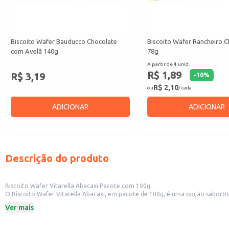
Biscoito Wafer Bauducco Chocolate
Biscoito Wafer Rancheiro 
com Avelã 140g
78g
A partir de 4 unid.
R$ 1,89
R$ 3,19
-
10
%
R$ 2,10
ou
/ cada
ADICIONAR
ADICIONAR
Descrição do produto
Biscoito Wafer Vitarella Abacaxi Pacote com 100g
O Biscoito Wafer Vitarella Abacaxi, em pacote de 100g, é uma opção sabor
e lojas de conveniência, ou para consumo em casa.
Ver mais
Marca: Vitarella
Peso: 100g
Sabor: Abacaxi