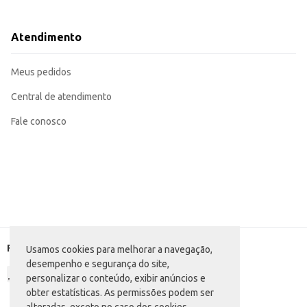
Dicas de Uso:
Ideal para consumo individual ou como acompanhamento de bebidas e lanche
Perfeito para compor cestas de café da manhã ou lanches rápidos.
Atendimento
Pode ser incluído em kits de guloseimas para revenda.
O Biscoito Wafer Vitarella Abacaxi oferece um sabor agradável e textura cro
seu negócio ou para o consumo da sua família.
Meus pedidos
Central de atendimento
Fale conosco
Formas de pagamento
Usamos cookies para melhorar a navegação,
desempenho e segurança do site,
personalizar o conteúdo, exibir anúncios e
obter estatísticas. As permissões podem ser