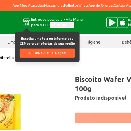
App Meu Atacadão
Nossas lojas
Folhetos
WhatsApp de Ofertas
Cartão At
Entregue pela Loja - Vila Maria
Ba
para o CEP
02170-901
M
Escolha uma loja ou informe seu
Limpeza
Chocolates
Higiene
Beb
CEP para ver ofertas da sua região
INFORMAR LOCALIZAÇÃO
Vitarella Abacaxi 100g
Biscoito Wafer V
100g
Produto indisponível