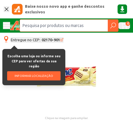
Baixe nosso novo app e ganhe descontos
exclusivos
0
Entregue no CEP:
02170-901
Escolha uma loja ou informe seu
CEP para ver ofertas da sua
região
INFORMAR LOCALIZAÇÃO
Clique na imagem para ampliar.