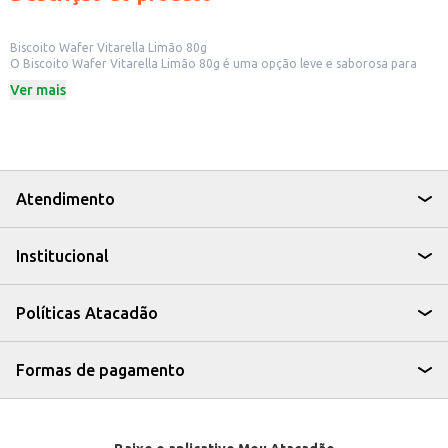
Biscoito Wafer Vitarella Limão 80g
O Biscoito Wafer Vitarella Limão 80g é uma opção leve e saborosa para
quem busca um lanche prático e delicioso. Ideal para ter em casa, no
Ver mais
escritório ou para revenda em pequenos comércios, o wafer é perfeito
para diversas ocasiões.
Dicas de Uso:
Acompanhamento para cafés e chás.
Lanche rápido entre as refeições.
Opção para lancheiras de crianças e adultos.
Ideal para oferecer em eventos e reuniões.
Atendimento
Com o Biscoito Wafer Vitarella Limão, você tem a combinação perfeita de
crocância e sabor, ideal para satisfazer aquela vontade de um doce com
praticidade.
Institucional
Políticas Atacadão
Formas de pagamento