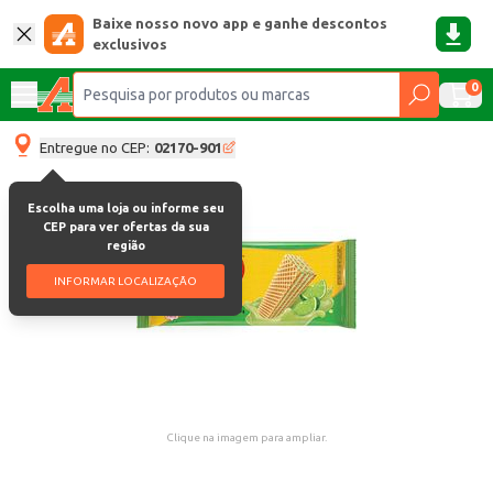
Baixe nosso novo app e ganhe descontos
exclusivos
0
Entregue no CEP:
02170-901
Escolha uma loja ou informe seu
CEP para ver ofertas da sua
região
INFORMAR LOCALIZAÇÃO
Clique na imagem para ampliar.