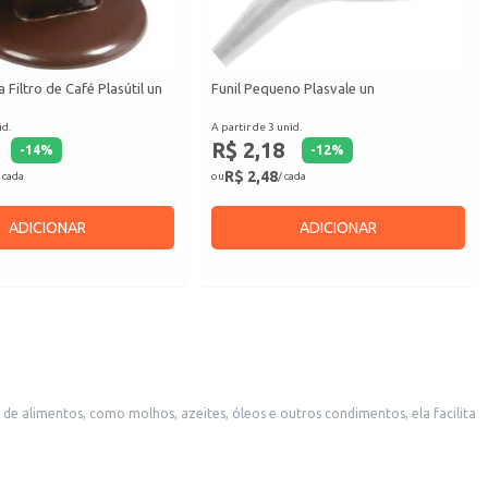
 Filtro de Café Plasútil un
Funil Pequeno Plasvale un
id.
A partir de 3 unid.
R$ 2,18
-
14
%
-
12
%
R$ 2,48
 cada
ou
/ cada
ADICIONAR
ADICIONAR
 de alimentos, como molhos, azeites, óleos e outros condimentos, ela facilita