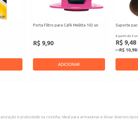
Porta Filtro para Café Melitta 102 un
Suporte para
A partir de 3 un
R$ 9,48
R$ 9,90
R$ 10,98
ou
/
ADICIONAR
anização e praticidade na cozinha. Ideal para armazenar e dosar diversos tipos