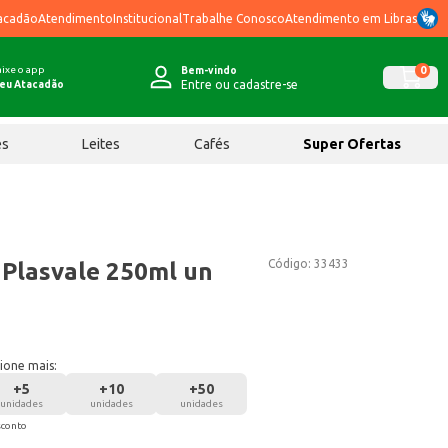
acadão
Atendimento
Institucional
Trabalhe Conosco
Atendimento em Libras
ixe o app
0
Bem-vindo
Entre ou cadastre-se
eu Atacadão
ês
Leites
Cafés
Super Ofertas
Código:
33433
 Plasvale 250ml un
ione mais:
+
5
+
10
+
50
unidades
unidades
unidades
sconto