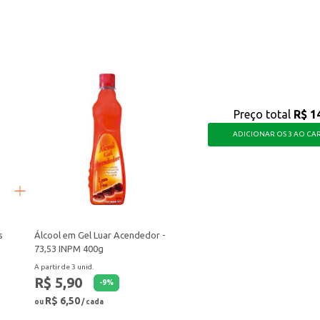
a praticidade e organização na cozinha, tornando o preparo de alimentos mais f
Preço total
R$ 1
ADICIONAR OS 3 AO CA
s
Álcool em Gel Luar Acendedor -
73,53 INPM 400g
A partir de 3 unid.
R$ 5,90
-
9
%
R$ 6,50
ou
/ cada