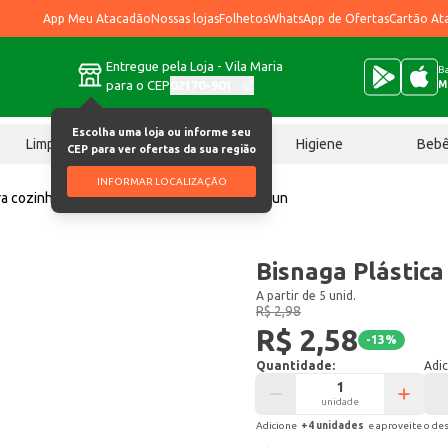
App Meu Atacadão
Nossas lojas
Folhetos
WhatsApp de Ofertas
Cartão At
Entregue pela Loja - Vila Maria
Ba
para o CEP
02170-901
M
Escolha uma loja ou informe seu
Limpeza
Chocolates
Higiene
Beb
CEP para ver ofertas da sua região
INFORMAR LOCALIZAÇÃO
ra cozinha
Bisnaga Plástica Plasvale 250ml un
Bisnaga Plástica
A partir de 5 unid.
R$ 2,98
R$ 2,58
-
13
%
Quantidade:
Adic
unidade
Adicione
+
4
unidade
s
e aproveite o de