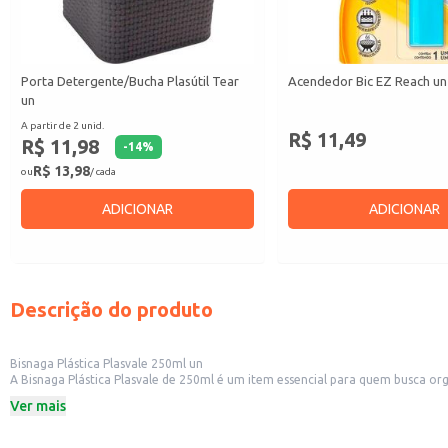
Porta Detergente/Bucha Plasútil Tear
Acendedor Bic EZ Reach un
un
A partir de 2 unid.
R$ 11,49
R$ 11,98
-
14
%
R$ 13,98
ou
/ cada
ADICIONAR
ADICIONAR
Descrição do produto
Bisnaga Plástica Plasvale 250ml un
A Bisnaga Plástica Plasvale de 250ml é um item essencial para quem busca org
o preparo de suas receitas e o dia a dia na cozinha.
Ver mais
Dicas de Uso:
Perfeita para uso doméstico, facilitando o preparo de refeições.
Ideal para restaurantes e lanchonetes, proporcionando agilidade no serviço.