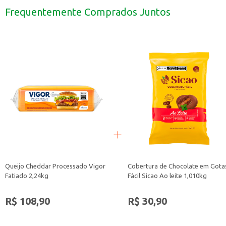
Excelente para armazenar molhos e condimentos, mantendo a organização.
Frequentemente Comprados Juntos
A Bisnaga Plástica Plasvale é uma solução simples e eficiente para quem busc
Queijo Cheddar Processado Vigor
Cobertura de Chocolate em Gota
Fatiado 2,24kg
Fácil Sicao Ao leite 1,010kg
R$ 108,90
R$ 30,90