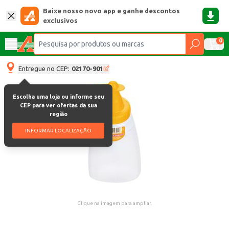
Baixe nosso novo app e ganhe descontos
exclusivos
0
Entregue no CEP:
02170-901
Escolha uma loja ou informe seu
CEP para ver ofertas da sua
região
INFORMAR LOCALIZAÇÃO
Clique na imagem para ampliar.