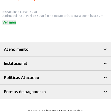
Bisnaguinha El Pani 300g
A Bisnaguinha El Pani de 300g é uma opção prática para quem busca um
pão macio e saboroso para o dia a dia. Ideal para lanches rápidos, cafés da
Ver mais
manhã e acompanhamento de refeições, a bisnaguinha é versátil e agrada
a diversos paladares.
Dicas de Uso:
Perfeita para preparar sanduíches e lanches.
Ideal para acompanhar patês, geleias e requeijão.
Uma boa opção para o café da manhã ou lanches da tarde.
Pode ser consumida pura ou com diversos acompanhamentos.
Atendimento
A Bisnaguinha El Pani é uma escolha conveniente para quem busca um
produto saboroso e fácil de incluir na rotina alimentar, seja para consumo
doméstico ou para oferecer em estabelecimentos comerciais.
Institucional
Políticas Atacadão
Formas de pagamento