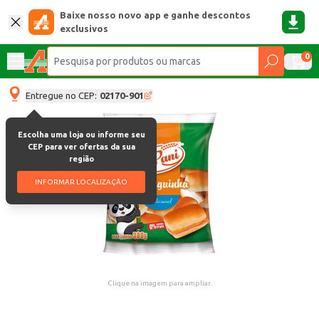
Baixe nosso novo app e ganhe descontos
exclusivos
0
Entregue no CEP:
02170-901
Escolha uma loja ou informe seu
CEP para ver ofertas da sua
região
INFORMAR LOCALIZAÇÃO
Clique na imagem para ampliar.